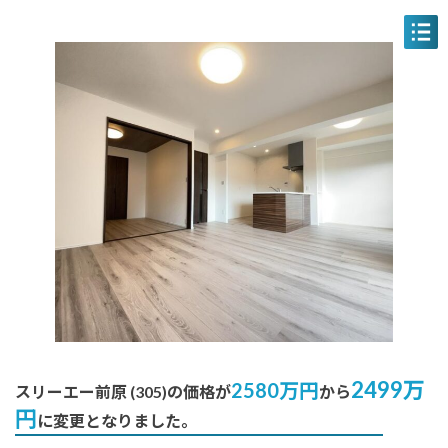
コ
ナ
ン
ビ
テ
ゲ
ン
ー
ツ
シ
へ
ョ
ス
ン
キ
に
ッ
移
プ
動
2499万
2580万円
スリーエー前原 (305)の価格が
から
円
に変更となりました。